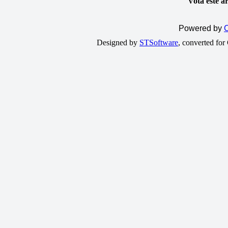
Vota este a
Powered by
C
Designed by
STSoftware
, converted fo