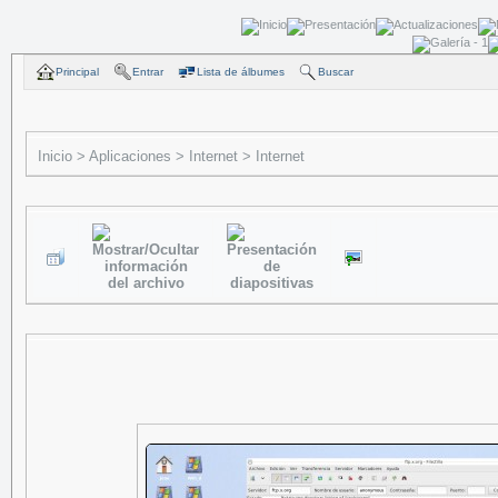
Principal
Entrar
Lista de álbumes
Buscar
Inicio
>
Aplicaciones
>
Internet
>
Internet