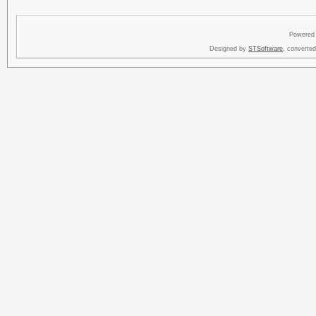
Powered
Designed by
STSoftware
, converte