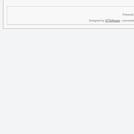
Powered
Designed by
STSoftware
, converte