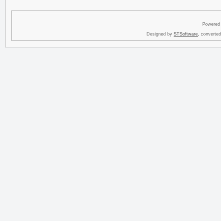
Powered
Designed by
STSoftware
, converte