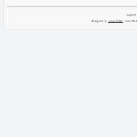
Powered
Designed by
STSoftware
, converte