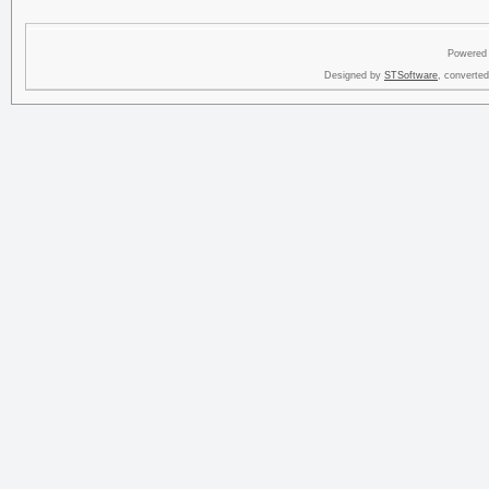
Powered
Designed by
STSoftware
, converte