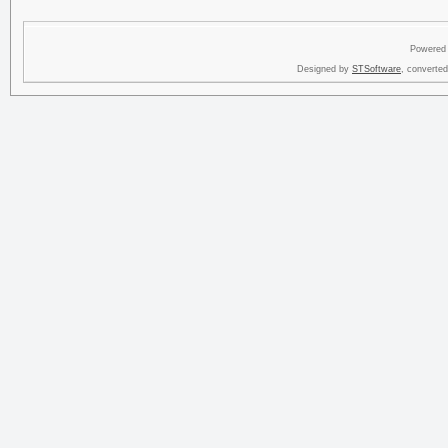
Powered
Designed by
STSoftware
, converte