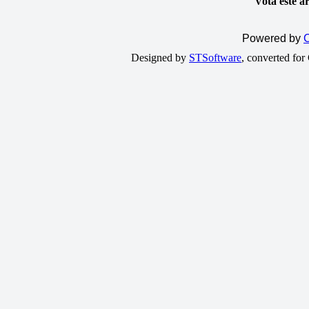
Vota este a
Powered by
C
Designed by
STSoftware
, converted fo