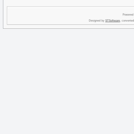
Powered
Designed by
STSoftware
, converte