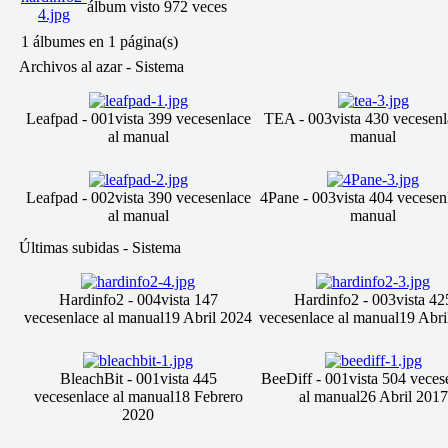
álbum visto 972 veces
1 álbumes en 1 página(s)
Archivos al azar - Sistema
Leafpad - 001
vista 399 veces
enlace
TEA - 003
vista 430 veces
enl
al manual
manual
Leafpad - 002
vista 390 veces
enlace
4Pane - 003
vista 404 veces
en
al manual
manual
Últimas subidas - Sistema
Hardinfo2 - 004
vista 147
Hardinfo2 - 003
vista 42
veces
enlace al manual
19 Abril 2024
veces
enlace al manual
19 Abri
BleachBit - 001
vista 445
BeeDiff - 001
vista 504 veces
veces
enlace al manual
18 Febrero
al manual
26 Abril 2017
2020