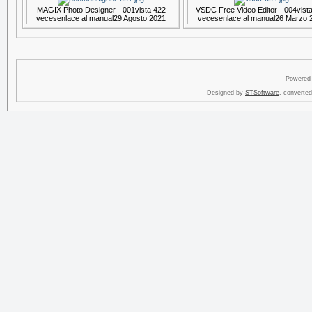
MAGIX Photo Designer - 001
vista 422
VSDC Free Video Editor - 004
vist
veces
enlace al manual
29 Agosto 2021
veces
enlace al manual
26 Marzo 
Powered
Designed by
STSoftware
, converte