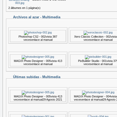
2 álbumes en 1 página(s)
Archivos al azar - Multimedia
Photoshop CS2 - 002
vista 387
Xero Classic Collection - 002
vista
veces
enlace al manual
veces
enlace al manual
MAGIX Photo Designer - 005
vista 413
PixBuilder Studio - 001
vista 37
veces
enlace al manual
veces
enlace al manual
Últimas subidas - Multimedia
MAGIX Photo Designer - 005
vista 413
MAGIX Photo Designer - 004
vist
veces
enlace al manual
29 Agosto 2021
veces
enlace al manual
29 Agosto 