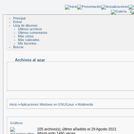
Principal
Entrar
Lista de álbumes
Últimos archivos
Últimos comentarios
Más vistos
Más valorados
Mis favoritos
Buscar
Archivos al azar
Inicio
>
Aplicaciones Windows en GNU/Linux
>
Multimedia
Gráficos
105 archivo(s), último añadido el 29 Agosto 2021
álbum visto 1491 veces