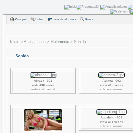
Principal
Entrar
Lista de álbumes
Buscar
Inicio
>
Aplicaciones
>
Multimedia
>
Sonido
Sonido
Abraca - 001
Abraca - 002
vista 436 veces
vista 415 veces
enlace al manual
enlace al manual
Aqualung - 001
vista 481 veces
enlace al manual