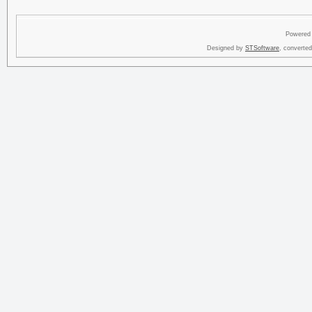
Powered
Designed by
STSoftware
, converte